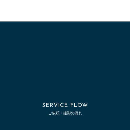
特定の個人を識別できる情報（個人識別情報）を指し
ます。
2.個人情報の収集方法
当社は，ユーザーが利用登録をする際に氏名，生年月
日，住所，電話番号，メールアドレスなどの個人情報
をお尋ねすることがあります。また，ユーザーと提携
先などとの間でなされたユーザーの個人情報を含む取
引記録や決済に関する情報を,当社の提携先（情報提供
元，広告主，広告配信先などを含みます。以下，｢提携
先｣といいます。）などから収集することがあります。
3.個人情報を収集・利用する目的
当社が個人情報を収集・利用する目的は，以下のとお
SERVICE FLOW
りです。
ご依頼・撮影の流れ
当社サービスの提供・運営のため
ユーザーからのお問い合わせに回答するため（本人