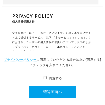
PRIVACY POLICY
個人情報保護方針
空有限会社（以下，「当社」といいます。）は，本ウェブサイ
ト上で提供するサービス（以下,「本サービス」といいます。）
における，ユーザーの個人情報の取扱いについて，以下のとお
りプライバシーポリシー（以下，「本ポリシー」といいま
す。）を定めます。
プライバシーポリシー
に同意していただける場合は上の[同意する]
個人情報
にチェックを入れてください。
「個人情報」とは，個人情報保護法にいう「個人情
報」を指すものとし，生存する個人に関する情報であ
同意する
って，当該情報に含まれる氏名，生年月日，住所，電
話番号，連絡先その他の記述等により特定の個人を識
別できる情報及び容貌，指紋，声紋にかかるデータ，
及び健康保険証の保険者番号などの当該情報単体から